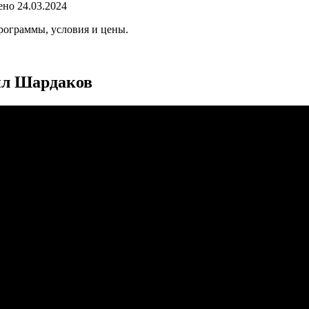
ено
24.03.2024
рограммы, условия и цены.
ил Шардаков