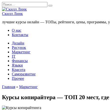
Перейти
Search
к
for:
содержанию
Скилл Линк
лучшие курсы онлайн — ТОПы, рейтинги, цены, программы, у
О нас
Контакты
Дизайн
Рисунок
Маркетинг
IT
Финансы
Языки
Красота
Саморазвитие
Прочее
Главная
»
Маркетинг
Курсы копирайтера — ТОП 20 мест, где 