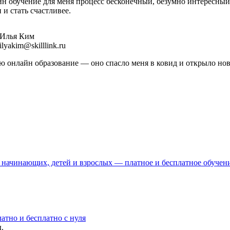
н обучение для меня процесс бесконечный, безумно интересный
 и стать счастливее.
Илья Ким
ilyakim@skilllink.ru
 онлайн образование — оно спасло меня в ковид и открыло но
 начинающих, детей и взрослых — платное и бесплатное обучен
атно и бесплатно с нуля
.