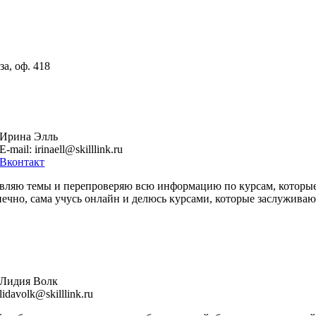
а, оф. 418
Ирина Элль
E-mail: irinaell@skilllink.ru
Вконтакт
вляю темы и перепроверяю всю информацию по курсам, которые
нечно, сама учусь онлайн и делюсь курсами, которые заслужива
Лидия Волк
lidavolk@skilllink.ru