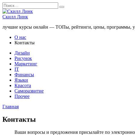
Перейти
Search
к
for:
содержанию
Скилл Линк
лучшие курсы онлайн — ТОПы, рейтинги, цены, программы, у
О нас
Контакты
Дизайн
Рисунок
Маркетинг
IT
Финансы
Языки
Красота
Саморазвитие
Прочее
Главная
Контакты
Ваши вопросы и предложения присылайте по электронному