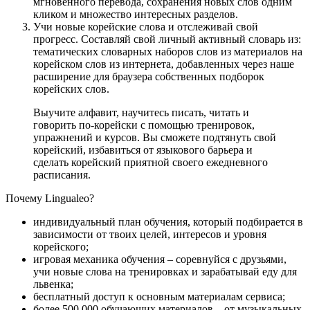
мгновенного перевода, сохранения новых слов одним
кликом и множество интересных разделов.
Учи новые корейские слова и отслеживай свой
прогресс. Составляй свой личный активный словарь из:
тематических словарных наборов слов из материалов на
корейском слов из интернета, добавленных через наше
расширение для браузера собственных подборок
корейских слов.
Выучите алфавит, научитесь писать, читать и
говорить по-корейски с помощью тренировок,
упражнений и курсов. Вы сможете подтянуть свой
корейский, избавиться от языкового барьера и
сделать корейский приятной своего ежедневного
расписания.
Почему Lingualeo?
индивидуальный план обучения, который подбирается в
зависимости от твоих целей, интересов и уровня
корейского;
игровая механика обучения – соревнуйся с друзьями,
учи новые слова на тренировках и зарабатывай еду для
львенка;
бесплатный доступ к основным материалам сервиса;
более 500 000 обучающих материалов – от музыкальных