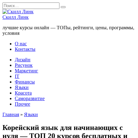
Перейти
Search
к
for:
содержанию
Скилл Линк
лучшие курсы онлайн — ТОПы, рейтинги, цены, программы,
условия
О нас
Контакты
Дизайн
Рисунок
Маркетинг
IT
Финансы
Языки
Красота
Саморазвитие
Прочее
Главная
»
Языки
Корейский язык для начинающих с
нуля — ТОП 20 курсов бесплатных и